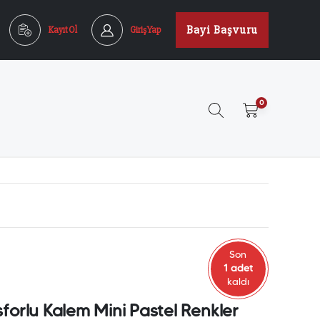
Bayi Başvuru
Kayıt Ol
Giriş Yap
0
Son
1 adet
kaldı
forlu Kalem Mini Pastel Renkler