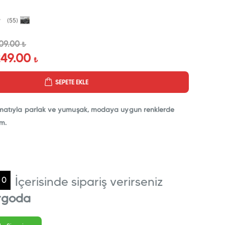
(55)
09.00
₺
249.00
₺
SEPETE EKLE
formatıyla parlak ve yumuşak, modaya uygun renklerde
em.
İçerisinde sipariş verirseniz
0
rgoda