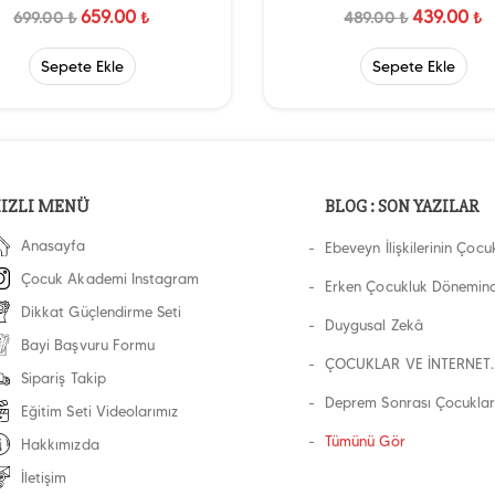
659.00
439.00
699.00
₺
₺
489.00
₺
₺
Sepete Ekle
Sepete Ekle
IZLI MENÜ
BLOG : SON YAZILAR
Anasayfa
Ebeveyn İlişkilerinin Çocu
Üzerindeki Etkisi
Çocuk Akademi Instagram
Erken Çocukluk Dönemin
Dikkat Güçlendirme Seti
Beslenme
Duygusal Zekâ
Bayi Başvuru Formu
ÇOCUKLAR VE İNTERNET
Sipariş Takip
KULLANIMI
Deprem Sonrası Çocuklar
Eğitim Seti Videolarımız
Yaklaşılmalı?
Tümünü Gör
Hakkımızda
İletişim