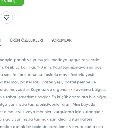
e Sipariş
I
ÜRÜN ÖZELLIKLERI
YORUMLAR
formatıyla parlak ve yumuşak, modaya uygun renklerde
em. Kesik uç kalınlığı: 1-3 mm. Kağıttan sızmayan su bazlı
 sarı, fosforlu turuncu, fosforlu mavi, fosforlu yeşil,
astel mor, pastel sarı, pastel yeşil, pastel pembe ve
lerde mevcuttur. Kaymaz ve ergonomik kavrama bölgesi,
ve rahat işaretleme sağlar. En küçük çantalara bile sığar;
atça yanınızda taşınabilir.Popüler ürün: Mini boyutlu
t alma, eskiz veya metinleri vurgulama için kullanışlıdır.
sığar; yanınızda taşımak için ideal. Üstün kaliteli
 notları parlak bir biçimde işaretleme ve vurgulama için