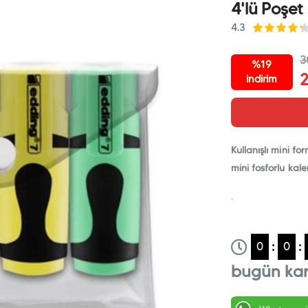
4'lü Poşet
4.3
3
%19
indirim
Kullanışlı mini 
mini fosforlu kal
.
:
:
0
0
bugün ka