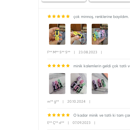
çok minnoş, renklerine bayıldım.
F** M** S** S**
|
23.08.2023
|
minik kalemlerin geldi çok tatlı 
m** ğ**
|
20.10.2024
|
O kadar minik ve tatlı ki tam ç
E** Ç** d**
|
07.09.2023
|