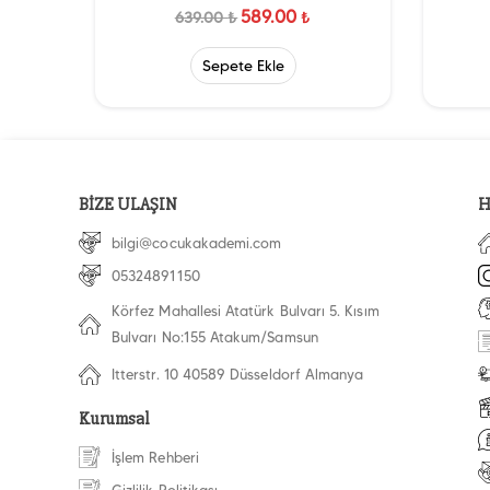
589.00
639.00
₺
₺
Sepete Ekle
BİZE ULAŞIN
H
bilgi@cocukakademi.com
05324891150
Körfez Mahallesi Atatürk Bulvarı 5. Kısım
Bulvarı No:155 Atakum/Samsun
Itterstr. 10 40589 Düsseldorf Almanya
Kurumsal
İşlem Rehberi