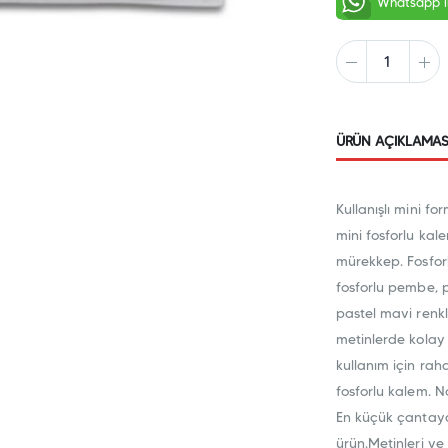
Whatsapp il
ÜRÜN AÇIKLAMAS
Kullanışlı mini 
mini fosforlu kal
mürekkep. Fosforlu
fosforlu pembe, p
pastel mavi renk
metinlerde kolay 
kullanım için rah
fosforlu kalem. No
En küçük çantaya 
ürün.Metinleri ve