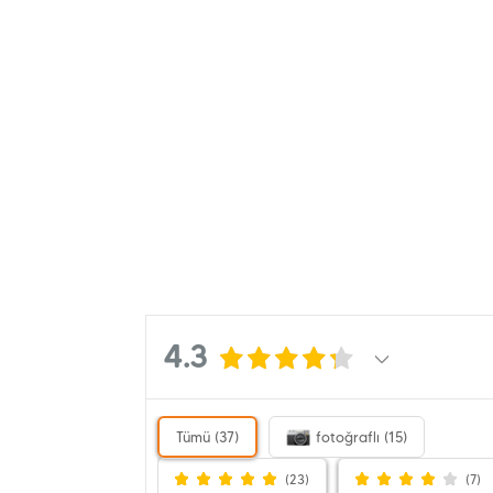
4.3
Tümü (37)
fotoğraflı (15)
(23)
(7)