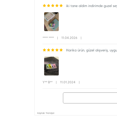
iki tane aldim indirimde guzel s
**** ****
|
11.04.2026
|
Harika ürün, güzel alışveriş, uyg
Y** B**
|
11.01.2024
|
Kaynak: Trendyol