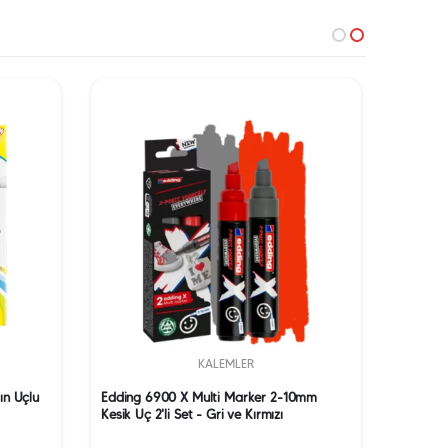
KALEMLER
ın Uçlu
Edding 6900 X Multi Marker 2-10mm
Edding 
Kesik Uç 2'li Set - Gri ve Kırmızı
mm 5 Re