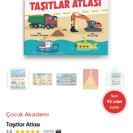
Son
93 adet
kaldı
Çocuk Akademi
Taşıtlar Atlası
4.8
(5070)