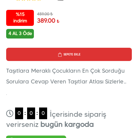
₺
%15
459.00
389.00
indirim
₺
4 AL 3 Öde
SEPETE EKLE
Taşıtlara Meraklı Çocukların En Çok Sorduğu
Sorulara Cevap Veren Taşıtlar Atlası Sizlerle..
.
İçerisinde sipariş
:
:
0
0
0
verirseniz
bugün kargoda