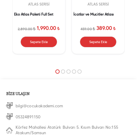
ATLAS SERISI
ATLAS SERISI
Eko Atlas Paketi Full Set
İcatlar ve Mucitler Atlası
Su
et
1,990.00
389.00
₺
₺
₺
₺
2,890.00
459.00
Sepete Ekle
Sepete Ekle
BİZE ULAŞIN
bilgi@cocukakademi.com
05324891150
Körfez Mahallesi Atatürk Bulvarı 5. Kısım Bulvarı No:155
Atakum/Samsun