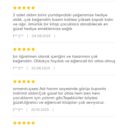
2 adet aldım birini yurtdışındaki yeğenimize hediye
aldık...çok beğendim basım kalitesi yüksek kapak kalın
ve ağır, ömürlük bir kitap çocuklara alınabilecek en
güzel hediye emeklerinize sağlık
E** Ç**
|
04.08.2025
|
bir öğretmen olarak içeriğini ve tasarımını çok
beğendim. Oldukça faydalı ve eğlenceli bir atlas olmuş
F** S**
|
20.08.2025
|
annenin.içsesi Aslı hanım sayesinde görüp kuponla
indirimli aldım.Çok güzel bir atlas hem ben hem
çocuklarım için yatırım gibi.Teşekkürler böylesi
güzel,öğretici ve eğlenceli kitapları çok seviyoruz.
E** E**
|
20.10.2025
|