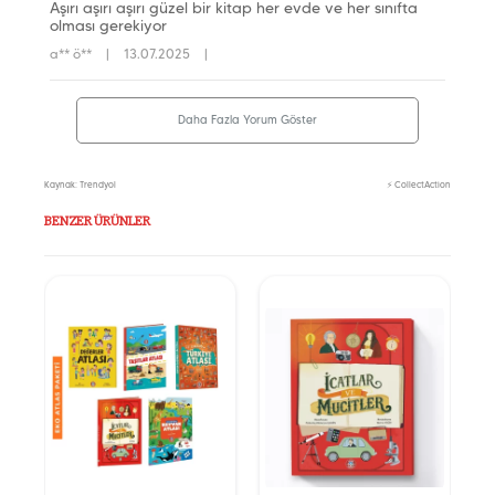
Aşırı aşırı aşırı güzel bir kitap her evde ve her sınıfta
olması gerekiyor
a** ö**
|
13.07.2025
|
Daha Fazla Yorum Göster
Kaynak: Trendyol
⚡ CollectAction
BENZER ÜRÜNLER