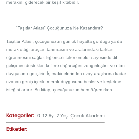
merakını giderecek bir keşif kitabıdır.
“Taşıtlar Atlası” Çocuğunuza Ne Kazandırır?
Taşıtlar Atlası, çocuğunuzun günlük hayatta gördüğü ya da
merak ettiği araçları tanımasını ve aralarındaki farkları
öğrenmesini sağlar. Eğlenceli tekerlemeler sayesinde dil
gelişimini destekler, kelime dağarcığını zenginleştirir ve ritim
duygusunu geliştirir. İş makinelerinden uzay araçlarına kadar
uzanan geniş içerik, merak duygusunu besler ve keşfetme
isteğini artırır. Bu kitap, çocuğunuzun hem öğrenirken
eğlenmesine hem de öğrenmeyi sevmesine katkı sağlar.
Kategoriler:
0-12 Ay,
2 Yaş,
Çocuk Akademi
“Taşıtlar Atlası” Nasıl Kullanılır?
Etiketler:
*İncelemek istenen sahneyi açın. Kitabı çocuğunuzla birlikte